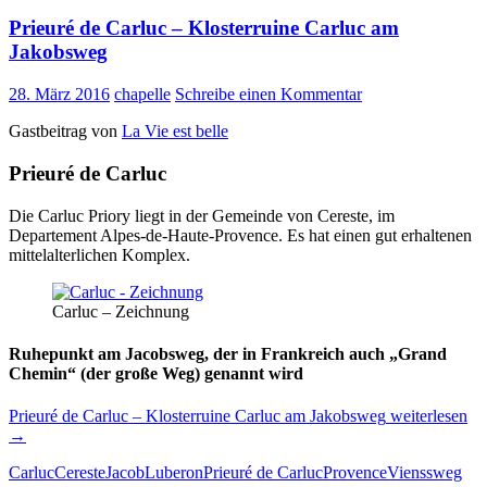
Prieuré de Carluc – Klosterruine Carluc am
Jakobsweg
28. März 2016
chapelle
Schreibe einen Kommentar
Gastbeitrag von
La Vie est belle
Prieuré de Carluc
Die Carluc Priory liegt in der Gemeinde von Cereste, im
Departement Alpes-de-Haute-Provence. Es hat einen gut erhaltenen
mittelalterlichen Komplex.
Carluc – Zeichnung
Ruhepunkt am Jacobsweg, der in Frankreich auch „Grand
Chemin“ (der große Weg) genannt wird
Prieuré de Carluc – Klosterruine Carluc am Jakobsweg
weiterlesen
→
Carluc
Cereste
Jacob
Luberon
Prieuré de Carluc
Provence
Vienssweg