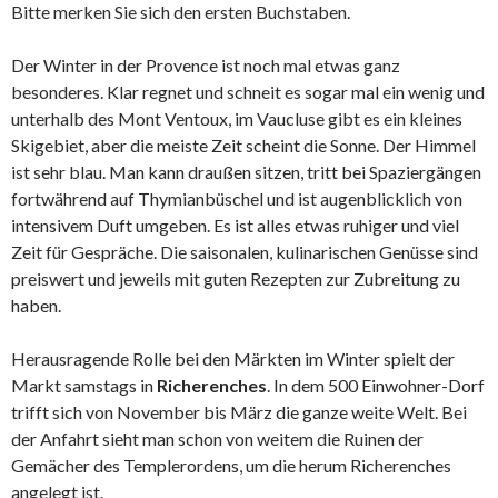
Bitte merken Sie sich den ersten Buchstaben.
Der Winter in der Provence ist noch mal etwas ganz
besonderes. Klar regnet und schneit es sogar mal ein wenig und
unterhalb des Mont Ventoux, im Vaucluse gibt es ein kleines
Skigebiet, aber die meiste Zeit scheint die Sonne. Der Himmel
ist sehr blau. Man kann draußen sitzen, tritt bei Spaziergängen
fortwährend auf Thymianbüschel und ist augenblicklich von
intensivem Duft umgeben. Es ist alles etwas ruhiger und viel
Zeit für Gespräche. Die saisonalen, kulinarischen Genüsse sind
preiswert und jeweils mit guten Rezepten zur Zubreitung zu
haben.
Herausragende Rolle bei den Märkten im Winter spielt der
Markt samstags in
Richerenches
. In dem 500 Einwohner-Dorf
trifft sich von November bis März die ganze weite Welt. Bei
der Anfahrt sieht man schon von weitem die Ruinen der
Gemächer des Templerordens, um die herum Richerenches
angelegt ist.